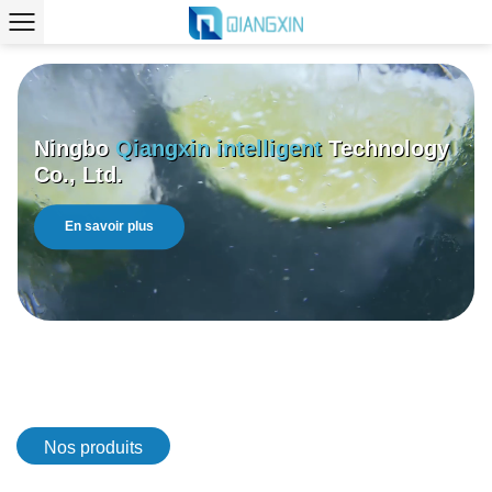
Ningbo
Qiangxin intelligent
Technology
Co., Ltd.
En savoir plus
Nos produits