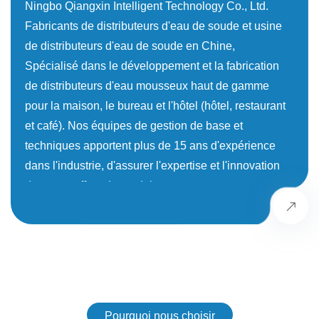
Ningbo Qiangxin Intelligent Technology Co., Ltd.
Fabricants de distributeurs d'eau de soude et usine
de distributeurs d'eau de soude en Chine
,
Spécialisé dans le développement et la fabrication
de distributeurs d'eau mousseux haut de gamme
pour la maison, le bureau et l'hôtel (hôtel, restaurant
et café). Nos équipes de gestion de base et
techniques apportent plus de 15 ans d'expérience
dans l'industrie, d'assurer l'expertise et l'innovation
dans nos offres de produits.
Équipés des installations de production de pointe et
d'un système de gestion de la qualité rigoureux,
nous nous consacrons au service du marché
mondial. Nos produits sont certifiés par des normes
internationalement reconnues, notamment UL, NSF,
CE et CB, affirmant notre engagement envers la
Pourquoi nous choisir