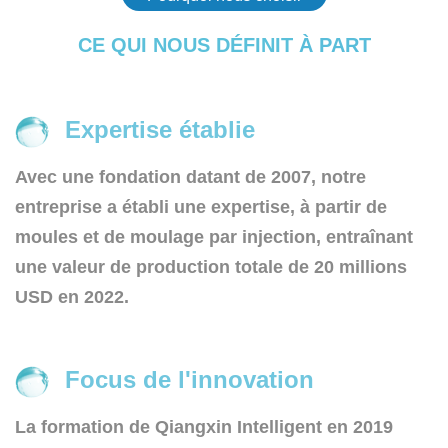
qualité et la sécurité.
Renommé pour notre réputation de l'industrie, nous
CE QUI NOUS DÉFINIT
À PART
proposons non seulement une gamme de produits
diversifiée, mais fournissons également des
solutions personnalisées adaptées pour répondre
Expertise établie
aux exigences uniques de nos clients.
Avec une fondation datant de 2007, notre
Chez Ningbo Qiangxin Intelligent Technology Co.,
Ltd., nous aspirons à améliorer l'hydratation
entreprise a établi une expertise, à partir de
quotidienne avec nos solutions avancées d'eau
moules et de moulage par injection, entraînant
pétillante, combinant la commodité, la qualité et la
une valeur de production totale de 20 millions
conscience environnementale.
USD en 2022.
Focus de l'innovation
La formation de Qiangxin Intelligent en 2019